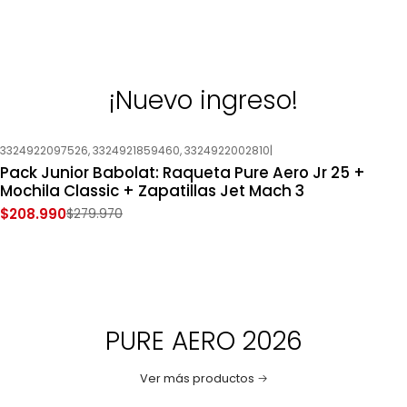
¡Nuevo ingreso!
3324922097526, 3324921859460, 3324922002810
|
-25%
OFF
Pack Junior Babolat: Raqueta Pure Aero Jr 25 +
Nuevo
Mochila Classic + Zapatillas Jet Mach 3
$208.990
$279.970
PURE AERO 2026
Ver más productos