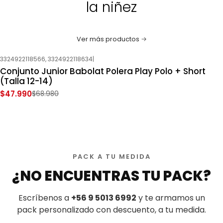
la niñez
Ver más productos
3324922118566, 3324922118634
|
-30%
OFF
Conjunto Junior Babolat Polera Play Polo + Short
Nuevo
(Talla 12-14)
$47.990
$68.980
PACK A TU MEDIDA
¿NO ENCUENTRAS TU PACK?
Escríbenos a
+56 9 5013 6992
y te armamos un
pack personalizado con descuento, a tu medida.