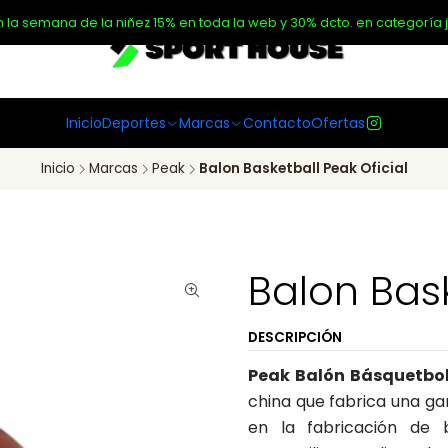
n la semana de la niñez 15% en toda la web y 30% dcto. en categoría j
Inicio
Deportes
Marcas
Contacto
Ofertas
Inicio
Marcas
Peak
Balon Basketball Peak Oficial
Balon Bask
DESCRIPCIÓN
Peak Balón Básquetbol
china que fabrica una ga
en la fabricación de 