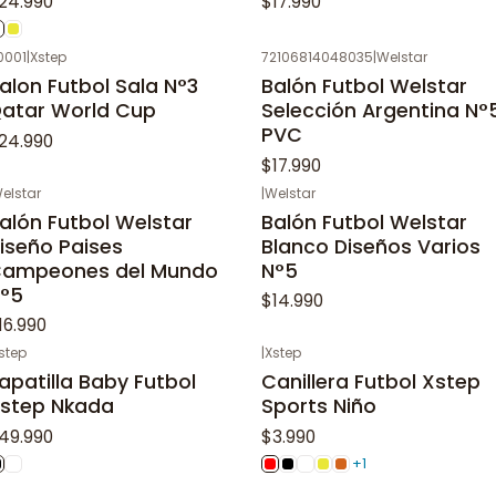
24.990
$17.990
0001
|
Xstep
72106814048035
|
Welstar
alon Futbol Sala N°3
Balón Futbol Welstar
atar World Cup
Selección Argentina N°
PVC
24.990
$17.990
elstar
|
Welstar
alón Futbol Welstar
Balón Futbol Welstar
iseño Paises
Blanco Diseños Varios
ampeones del Mundo
N°5
°5
$14.990
16.990
step
|
Xstep
apatilla Baby Futbol
Canillera Futbol Xstep
step Nkada
Sports Niño
49.990
$3.990
+1