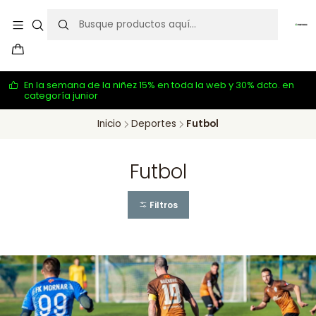
En la semana de la niñez 15% en toda la web y 30% dcto. en
categoría junior
Inicio
Deportes
Futbol
Futbol
Filtros