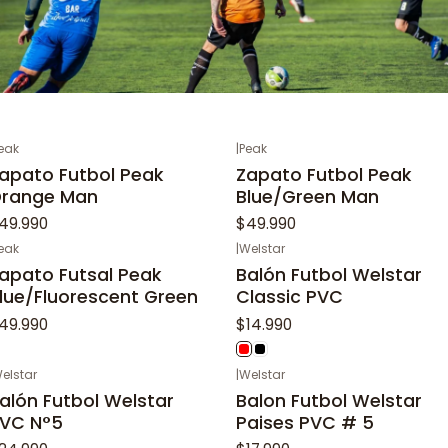
eak
|
Peak
apato Futbol Peak
Zapato Futbol Peak
range Man
Blue/Green Man
49.990
$49.990
eak
|
Welstar
apato Futsal Peak
Balón Futbol Welstar
lue/Fluorescent Green
Classic PVC
49.990
$14.990
elstar
|
Welstar
alón Futbol Welstar
Balon Futbol Welstar
VC N°5
Paises PVC # 5