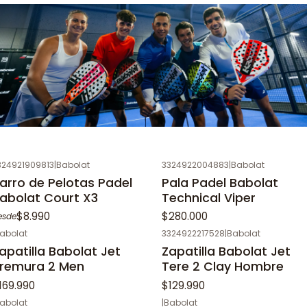
324921909813
|
Babolat
3324922004883
|
Babolat
arro de Pelotas Padel
Pala Padel Babolat
abolat Court X3
Technical Viper
$8.990
$280.000
esde
abolat
3324922217528
|
Babolat
apatilla Babolat Jet
Zapatilla Babolat Jet
remura 2 Men
Tere 2 Clay Hombre
169.990
$129.990
abolat
|
Babolat