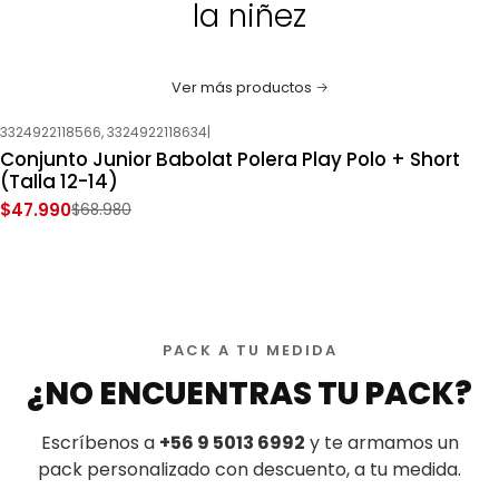
la niñez
Ver más productos
3324922118566, 3324922118634
|
-30%
OFF
Conjunto Junior Babolat Polera Play Polo + Short
Nuevo
(Talla 12-14)
$47.990
$68.980
PACK A TU MEDIDA
¿NO ENCUENTRAS TU PACK?
Escríbenos a
+56 9 5013 6992
y te armamos un
pack personalizado con descuento, a tu medida.