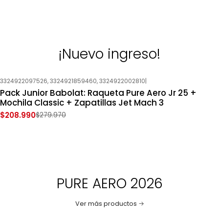
¡Nuevo ingreso!
3324922097526, 3324921859460, 3324922002810
|
-25%
OFF
Pack Junior Babolat: Raqueta Pure Aero Jr 25 +
Nuevo
Mochila Classic + Zapatillas Jet Mach 3
$208.990
$279.970
PURE AERO 2026
Ver más productos