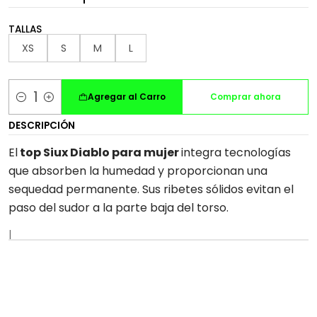
TALLAS
XS
S
M
L
Agregar al Carro
Comprar ahora
Cantidad
DESCRIPCIÓN
El
top Siux Diablo para mujer
integra tecnologías
que absorben la humedad y proporcionan una
sequedad permanente. Sus ribetes sólidos evitan el
paso del sudor a la parte baja del torso.
|