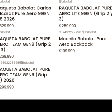
abolat
|
Babolat
aqueta Babolat Carlos
RAQUETA BABOLAT PUR
lcaraz Pure Aero 9GEN
AERO LITE 9GEN (Grip 2 
8 2026
3)
329.990
$259.990
abolat
3324922292907
|
Babolat
AQUETA BABOLAT PURE
Mochila Babolat Pure
ERO TEAM GEN9 (Grip 2
Aero Backpack
 3)
$109.990
269.990
324922286265
|
Babolat
AQUETA BABOLAT PURE
ERO TEAM GEN9 (Grip
) 2026
299.990