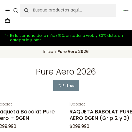
En la semana de la niñez 15% en toda la web y 30% dcto. en
categoría junior
Inicio
Pure Aero 2026
Pure Aero 2026
Filtros
abolat
|
Babolat
aqueta Babolat Pure
RAQUETA BABOLAT PUR
ero + 9GEN
AERO 9GEN (Grip 2 y 3)
299.990
$299.990