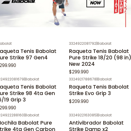
abolat
3324922081792
|
Babolat
aqueta Tenis Babolat
Raqueta Tenis Babolat
ure Strike 97 Gen4
Pure Strike 18/20 (98 in
New 2024
299.990
$299.990
324922081679
|
Babolat
3324921788678
|
Babolat
aqueta Tenis Babolat
Raqueta Tenis Babolat
ure Strike 98 4ta Gen
Strike Evo Grip 3
6/19 Grip 3
$209.990
299.990
324922288160
|
Babolat
3324922163085
|
Babolat
ochila Babolat Pure
Antivibrador Babolat
trike 4ta Gen Carbon
Strike Damp x2