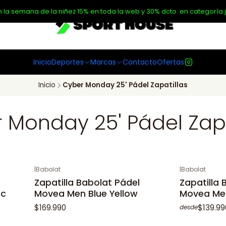
n la semana de la niñez 15% en toda la web y 30% dcto. en categoría j
Inicio
Deportes
Marcas
Contacto
Ofertas
Inicio
Cyber Monday 25' Pádel Zapatillas
 Monday 25' Pádel Zapa
|
Babolat
|
Babolat
Zapatilla Babolat Pádel
Zapatilla 
ic
Movea Men Blue Yellow
Movea Men
$169.990
$139.99
desde