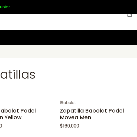
unior
tillas
|
Babolat
Babolat Padel
Zapatilla Babolat Padel
 Yellow
Movea Men
0
$160.000