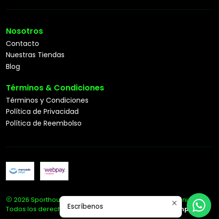
Nosotros
Contacto
Nuestras Tiendas
Blog
Términos & Condiciones
Términos y Condiciones
Política de Privacidad
Política de Reembolso
2026 Sporthouse Tienda Deportiva Especialista en Tenis.
Escríbenos
Todos los derechos reservados.
Desarrollado por Jumpseller
.