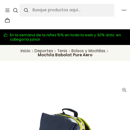
En la semana de la niñez 15% en toda la web y 30% dcto. en
categoría junior
Inicio
Deportes
Tenis
Bolsos y Mochilas
Mochila Babolat Pure Aero