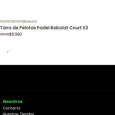
3324921909813
|
Babolat
Tarro de Pelotas Padel Babolat Court X3
$8.990
desde
Nosotros
Contacto
Nuestras Tiendas