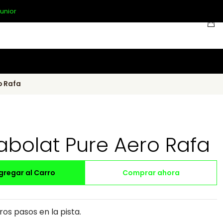
unior
o Rafa
abolat Pure Aero Rafa
gregar al Carro
Comprar ahora
os pasos en la pista.