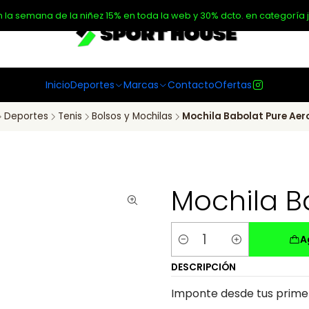
n la semana de la niñez 15% en toda la web y 30% dcto. en categoría j
Inicio
Deportes
Marcas
Contacto
Ofertas
Deportes
Tenis
Bolsos y Mochilas
Mochila Babolat Pure Aer
Mochila B
A
Cantidad
DESCRIPCIÓN
Imponte desde tus primer