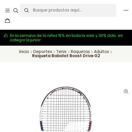
En la semana de la niñez 15% en toda la web y 30% dcto. en
categoría junior
Inicio
Deportes
Tenis
Raquetas
Adultos
Raqueta Babolat Boost Drive G2