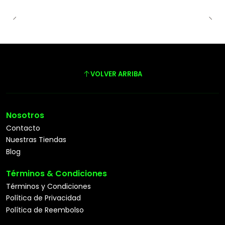
VOLVER ARRIBA
Nosotros
Contacto
Nuestras Tiendas
Blog
Términos & Condiciones
Términos y Condiciones
Política de Privacidad
Política de Reembolso