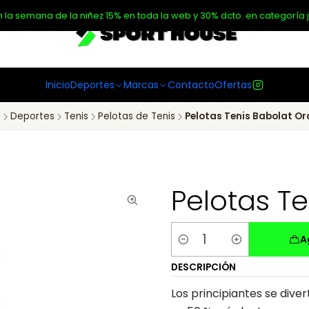
n la semana de la niñez 15% en toda la web y 30% dcto. en categoría j
Inicio
Deportes
Marcas
Contacto
Ofertas
o
Deportes
Tenis
Pelotas de Tenis
Pelotas Tenis Babolat O
Pelotas T
A
Cantidad
DESCRIPCIÓN
Los principiantes se dive