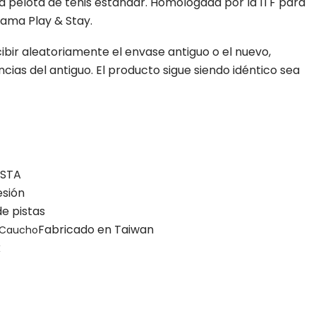
a pelota de tenis estándar. Homologada por la ITF para
rama Play & Stay.
ibir aleatoriamente el envase antiguo o el nuevo,
ncias del antiguo. El producto sigue siendo idéntico sea
USTA
esión
de pistas
Fabricado en Taiwan
+ Caucho
k