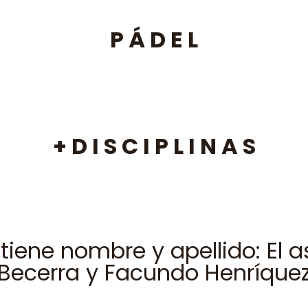
P Á D E L
+ D I S C I P L I N A S
no tiene nombre y apellido: E
Becerra y Facundo Henríque