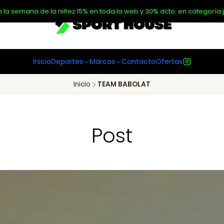
n la semana de la niñez 15% en toda la web y 30% dcto. en categoría j
Inicio
Deportes
Marcas
Contacto
Ofertas
Inicio
TEAM BABOLAT
Post