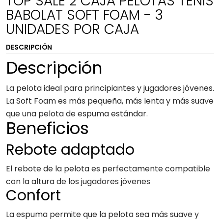
TOP SALE 2 CAJA PELOTAS TENIS
BABOLAT SOFT FOAM - 3
UNIDADES POR CAJA
DESCRIPCIÓN
Descripción
La pelota ideal para principiantes y jugadores jóvenes.
La Soft Foam es más pequeña, más lenta y más suave
que una pelota de espuma estándar.
Beneficios
Rebote adaptado
El rebote de la pelota es perfectamente compatible
con la altura de los jugadores jóvenes
Confort
La espuma permite que la pelota sea más suave y