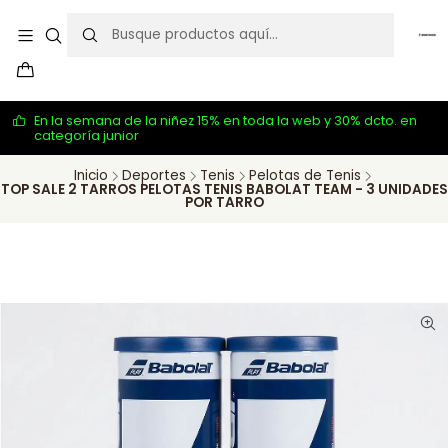
En la semana de la niñez 15% en toda la web y 30% dcto. en
categoría junior
Inicio
Deportes
Tenis
Pelotas de Tenis
TOP SALE 2 TARROS PELOTAS TENIS BABOLAT TEAM - 3 UNIDADES
POR TARRO