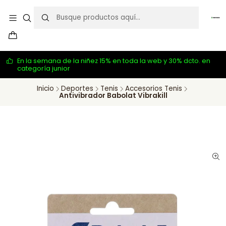
En la semana de la niñez 15% en toda la web y 30% dcto. en
categoría junior
Inicio
Deportes
Tenis
Accesorios Tenis
Antivibrador Babolat Vibrakill