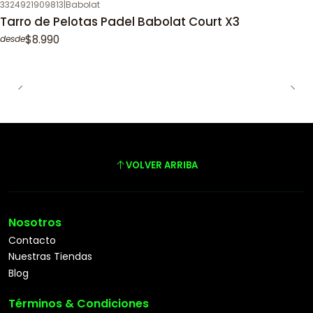
3324921909813
|
Babolat
Tarro de Pelotas Padel Babolat Court X3
$8.990
desde
VOLVER ARRIBA
Nosotros
Contacto
Nuestras Tiendas
Blog
Términos & Condiciones