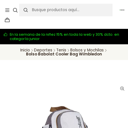
En la semana de la niñez 15% en toda la web y 30% dcto. en
categoría junior
Inicio
Deportes
Tenis
Bolsos y Mochilas
Bolso Babolat Cooler Bag Wimbledon