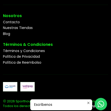
Nosotros
Contacto
Nuestras Tiendas
Blog
Términos & Condiciones
Términos y Condiciones
Política de Privacidad
Política de Reembolso
2026 Sporthouse Tienda Deportiva Especialista en Tenis.
Escríbenos
Todos los derechos reservados.
Desarrollado por Jumpseller
.