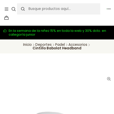
En la semana de la niñez 15% en toda la web y 30% dcto. en
categoría junior
Inicio
Deportes
Padel
Accesorios
Cintillo Babolat Headband