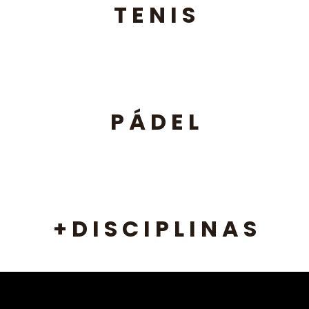
T E N I S
P Á D E L
+ D I S C I P L I N A S