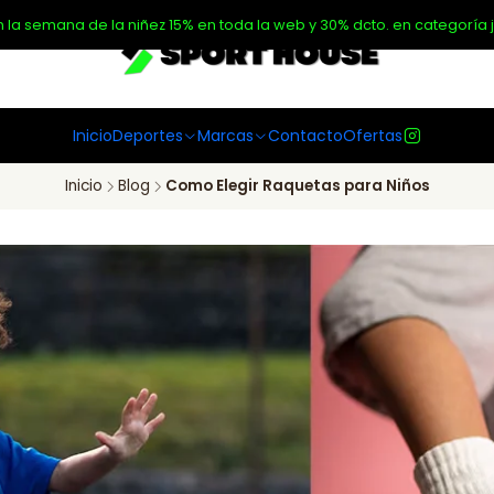
n la semana de la niñez 15% en toda la web y 30% dcto. en categoría j
Inicio
Deportes
Marcas
Contacto
Ofertas
Inicio
Blog
Como Elegir Raquetas para Niños