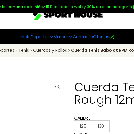
n la semana de la niñez 15% en toda la web y 30% dcto. en categoría j
Inicio
Deportes
Marcas
Contacto
Ofertas
portes
Tenis
Cuerdas y Rollos
Cuerda Tenis Babolat RPM R
Cuerda Te
Rough 12
CALIBRE
125
130