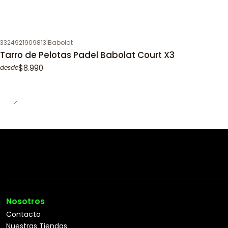
3324921909813
|
Babolat
Tarro de Pelotas Padel Babolat Court X3
$8.990
desde
Nosotros
Contacto
Nuestras Tiendas