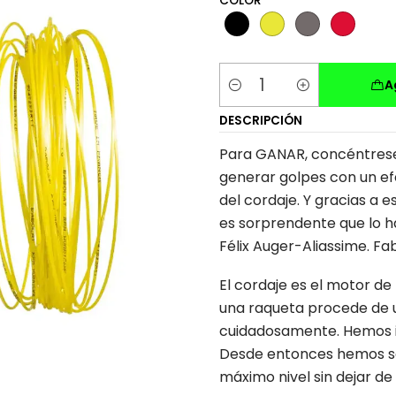
COLOR
A
Cantidad
DESCRIPCIÓN
Para GANAR, concéntrese 
generar golpes con un efe
del cordaje. Y gracias a e
es sorprendente que lo ha
Félix Auger-Aliassime. Fa
El cordaje es el motor de
una raqueta procede de un
cuidadosamente. Hemos in
Desde entonces hemos se
máximo nivel sin dejar de 