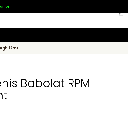
unior
ough 12mt
nis Babolat RPM
mt