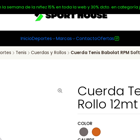
n la semana de la niñez 15% en toda la web y 30% dcto. en categoría j
Inicio
Deportes
Marcas
Contacto
Ofertas
ortes
Tenis
Cuerdas y Rollos
Cuerda Tenis Babolat RPM Soft
Cuerda Te
Rollo 12mt
COLOR