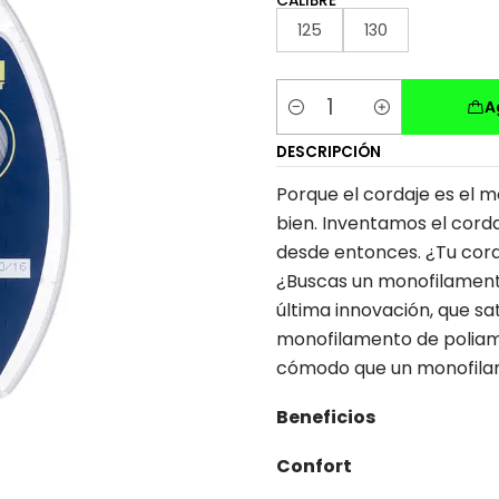
CALIBRE
125
130
A
Cantidad
DESCRIPCIÓN
Porque el cordaje es el m
bien. Inventamos el corda
desde entonces. ¿Tu cor
¿Buscas un monofilamen
última innovación, que s
monofilamento de poliami
cómodo que un monofilam
Beneficios
Confort