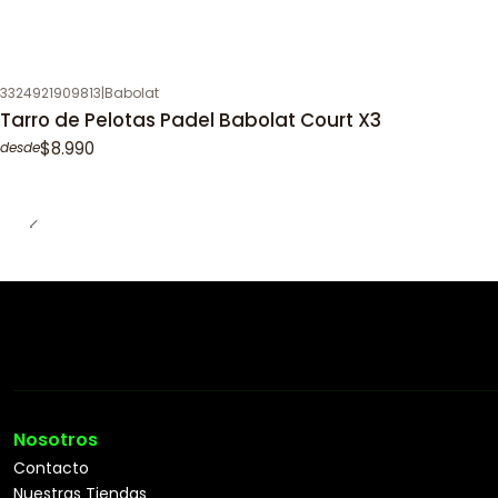
3324921909813
|
Babolat
Tarro de Pelotas Padel Babolat Court X3
$8.990
desde
Nosotros
Contacto
Nuestras Tiendas