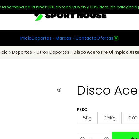
n la semana de la niñez 15% en toda la web y 30% dcto. en categoría j
Inicio
Deportes
Marcas
Contacto
Ofertas
nicio
Deportes
Otros Deportes
Disco Acero Pre Olímpico Xst
Disco Ace
PESO
5Kg
7.5Kg
10KG