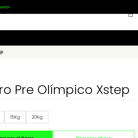
unior
ep
ro Pre Olímpico Xstep
15Kg
20Kg