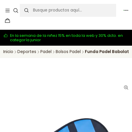
En la semana de la niñez 15% en toda la web y 30% dcto. en
categoría junior
Inicio
Deportes
Padel
Bolsos Padel
Funda Padel Babolat