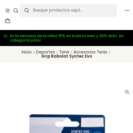
En la semana de la niñez 15% en toda la web y 30% dcto. en
categoría junior
Inicio
Deportes
Tenis
Accesorios Tenis
Grip Babolat Syntec Evo