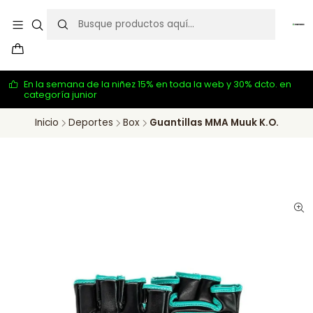
En la semana de la niñez 15% en toda la web y 30% dcto. en
categoría junior
Inicio
Deportes
Box
Guantillas MMA Muuk K.O.