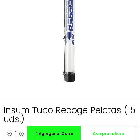
Insum Tubo Recoge Pelotas (15
uds.)
Agregar al Carro
Comprar ahora
Cantidad