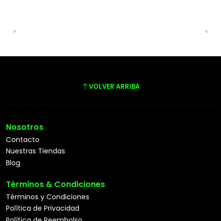
VOLVER ARRIBA
Nosotros
Contacto
Nuestras Tiendas
Blog
Términos & Condiciones
Términos y Condiciones
Política de Privacidad
Política de Reembolso