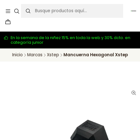
En la semana de la niñez 15% en toda la web y 30% dcto. en
categoría junior
Inicio
Marcas
Xstep
Mancuerna Hexagonal Xstep