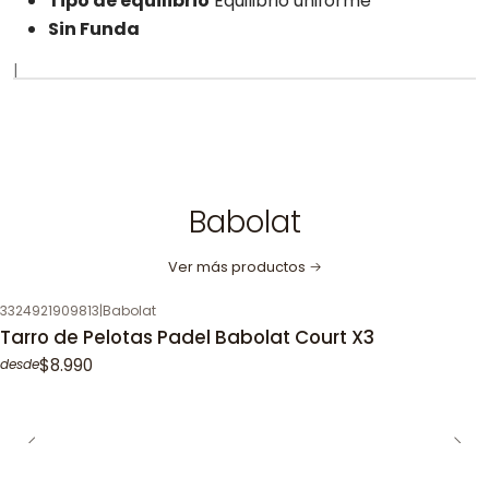
Tipo de equilibrio
Equilibrio uniforme
Sin Funda
|
Babolat
Ver más productos
3324921909813
|
Babolat
Tarro de Pelotas Padel Babolat Court X3
$8.990
desde