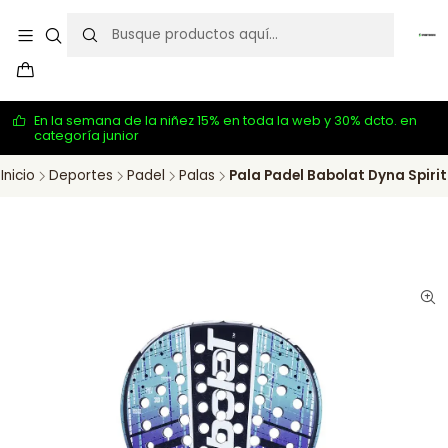
En la semana de la niñez 15% en toda la web y 30% dcto. en
categoría junior
Inicio
Deportes
Padel
Palas
Pala Padel Babolat Dyna Spirit