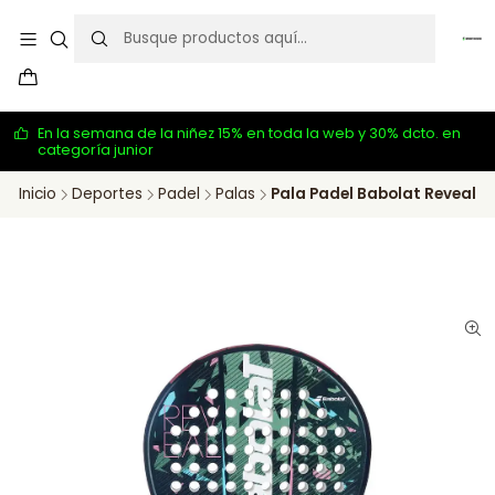
En la semana de la niñez 15% en toda la web y 30% dcto. en
categoría junior
Inicio
Deportes
Padel
Palas
Pala Padel Babolat Reveal