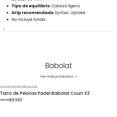
Tipo de equilibrio
Cabeza ligera
Grip recomendado
Syntec Uptake
No incluye funda
|
Babolat
Ver más productos
3324921909813
|
Babolat
Tarro de Pelotas Padel Babolat Court X3
$8.990
desde