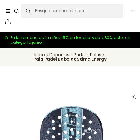
En la semana de la niñez 15% en toda la web y 30% dcto. en
categoría junior
Inicio
Deportes
Padel
Palas
Pala Padel Babolat Stima Energy