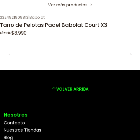
Ver más productos
3324921909813
|
Babolat
Tarro de Pelotas Padel Babolat Court X3
$8.990
desde
VOLVER ARRIBA
Nosotros
Contacto
Nuestras Tiendas
Blog