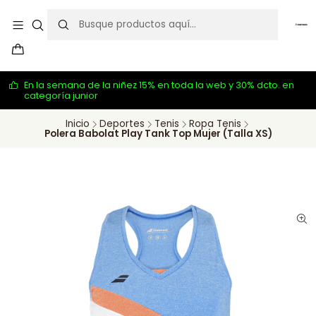
En la semana de la niñez 15% en toda la web y 30% dcto. en
categoría junior
Inicio
Deportes
Tenis
Ropa Tenis
Polera Babolat Play Tank Top Mujer (Talla XS)