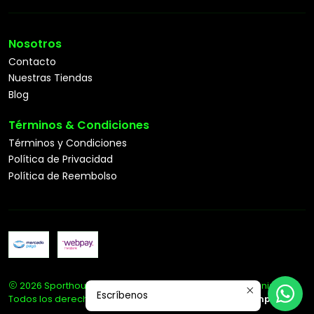
Nosotros
Contacto
Nuestras Tiendas
Blog
Términos & Condiciones
Términos y Condiciones
Política de Privacidad
Política de Reembolso
2026 Sporthouse Tienda Deportiva Especialista en Tenis.
Escríbenos
Todos los derechos reservados.
Desarrollado por Jumpseller
.