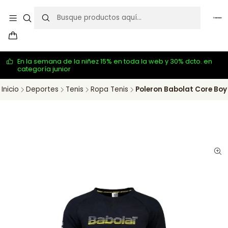
En la semana de la niñez 15% en toda la web y 30% dcto. en
categoría junior
Inicio
Deportes
Tenis
Ropa Tenis
Poleron Babolat Core Boy