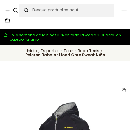
En la semana de la niñez 15% en toda la web y 30% dcto. en
categoría junior
Inicio
Deportes
Tenis
Ropa Tenis
Poleron Babolat Hood Core Sweat Niño