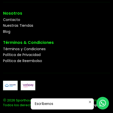
Nosotros
Contacto
Nuestras Tiendas
Blog
Términos & Condiciones
Términos y Condiciones
Política de Privacidad
Política de Reembolso
2026 Sporthouse Tienda Deportiva Especialista en Tenis.
Escríbenos
Todos los derechos reservados.
Desarrollado por Jumpseller
.