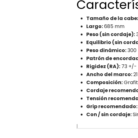
Caracterí
Tamaño de la cabe
Largo:
685 mm
Peso (sin cordaje):
3
Equilibrio (sin corda
Peso dinámico:
300
Patrón de encorda
Rigidez (RA):
73 +/-
Ancho del marco:
21
Composición:
Grafi
Cordaje recomend
Tensión recomend
Grip recomendado:
Con / sin cordaje:
Si
|