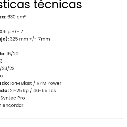
sticas técnicas
za:
630 cm²
05 g +/- 7
je):
325 mm +/- 7mm
do:
16/20
 3
/23/22
to
ado:
RPM Blast / RPM Power
ada:
21-25 Kg / 46-55 Lbs
Syntec Pro
n encordar