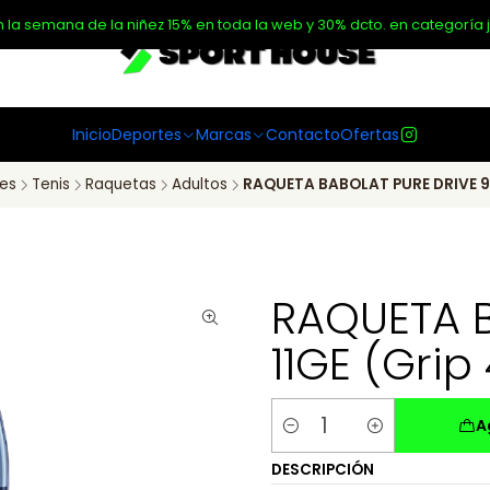
n la semana de la niñez 15% en toda la web y 30% dcto. en categoría j
Inicio
Deportes
Marcas
Contacto
Ofertas
es
Tenis
Raquetas
Adultos
RAQUETA BABOLAT PURE DRIVE 98 
RAQUETA B
11GE (Grip 
A
Cantidad
DESCRIPCIÓN