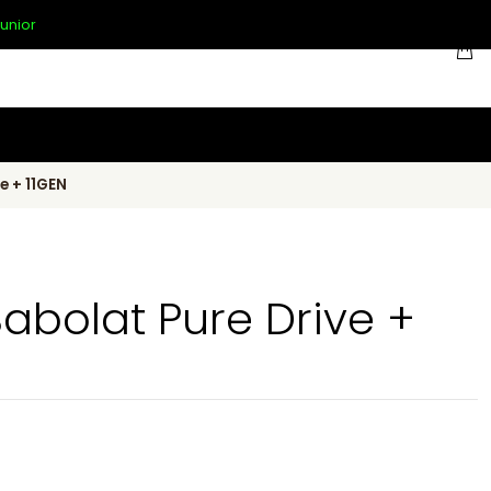
unior
e + 11GEN
abolat Pure Drive +