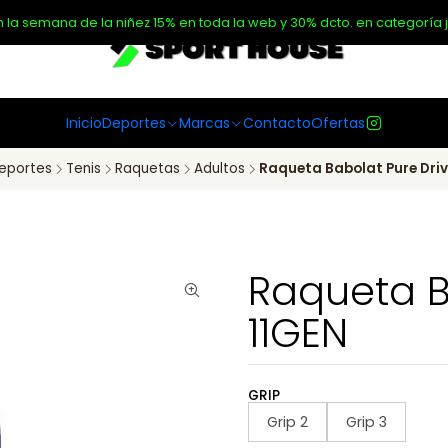
n la semana de la niñez 15% en toda la web y 30% dcto. en categoría j
Inicio
Deportes
Marcas
Contacto
Ofertas
eportes
Tenis
Raquetas
Adultos
Raqueta Babolat Pure Driv
Raqueta B
11GEN
GRIP
Grip 2
Grip 3