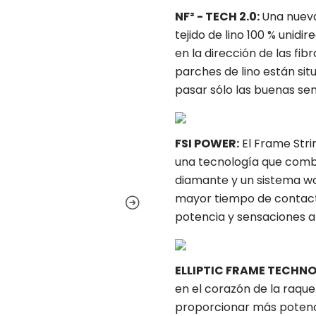
NF²
- TECH 2.0:
Una nueva 
tejido de lino 100 % unid
en la dirección de las fib
parches de lino están situ
pasar sólo las buenas se
FSI POWER:
El Frame Stri
una tecnología que combi
diamante y un sistema wo
mayor tiempo de contacto
potencia y sensaciones al
ELLIPTIC FRAME TECHN
en el corazón de la raqu
proporcionar más potenc