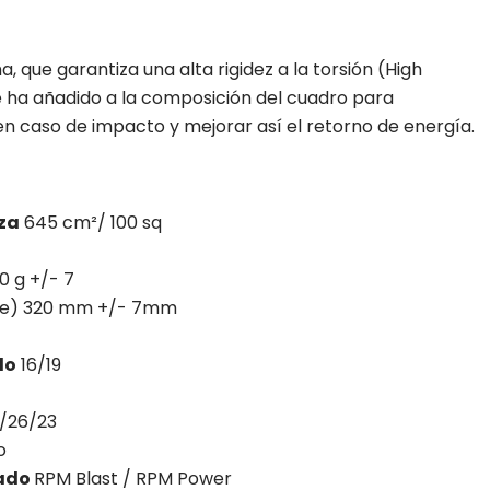
, que garantiza una alta rigidez a la torsión (High
 se ha añadido a la composición del cuadro para
en caso de impacto y mejorar así el retorno de energía.
za
645 cm²/ 100 sq
0 g +/- 7
aje) 320 mm +/- 7mm
do
16/19
/26/23
o
ado
RPM Blast / RPM Power