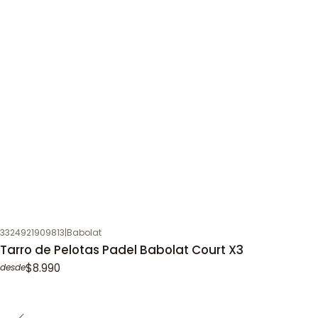
3324921909813
|
Babolat
Tarro de Pelotas Padel Babolat Court X3
$8.990
desde