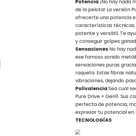
Potencia
¡No hay nada má
de la pelota! La versión 
ofrecerte una potencia ex
características técnicas,
potente y versátil. Te ay
y conseguir golpes gana
Sensaciones
No hay nada
ese famoso sonido metáli
sensaciones puras gracias
raqueta. Estas fibras nat
vibraciones, dejando pasa
Polivalencia
Sea cual se
Pure Drive + Gen11. Sus c
perfecta de potencia, man
expresar tu potencial en 
TECNOLOGÍAS