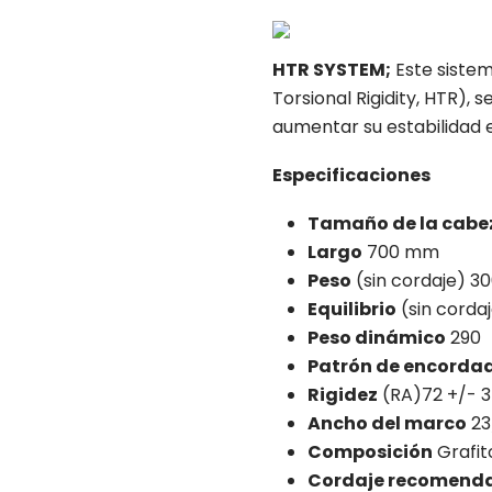
HTR SYSTEM;
Este sistema
Torsional Rigidity, HTR),
aumentar su estabilidad 
Especificaciones
Tamaño de la cabe
Largo
700 mm
Peso
(sin cordaje) 30
Equilibrio
(sin cord
Peso dinámico
290
Patrón de encorda
Rigidez
(RA)72 +/- 3
Ancho del marco
23
Composición
Grafit
Cordaje recomend