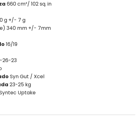
za
660 cm²/ 102 sq. in
0 g +/- 7 g
aje) 340 mm +/- 7mm
do
16/19
-26-23
to
ado
Syn Gut / Xcel
ada
23-25 kg
Syntec Uptake