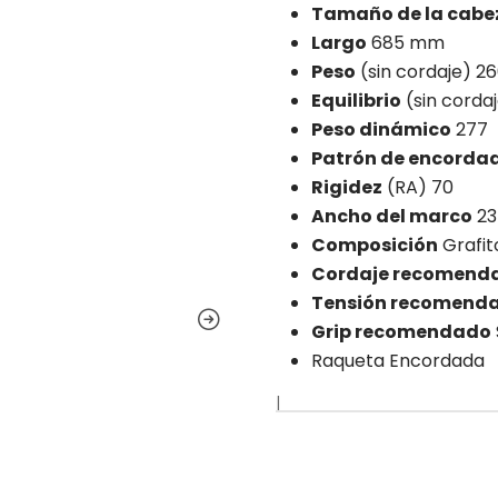
Tamaño de la cabe
Largo
685 mm
Peso
(sin cordaje) 26
Equilibrio
(sin cord
Peso dinámico
277
Patrón de encorda
Rigidez
(RA) 70
Ancho del marco
23
Composición
Grafi
Cordaje recomend
Tensión recomend
Grip recomendado
Raqueta Encordada
|