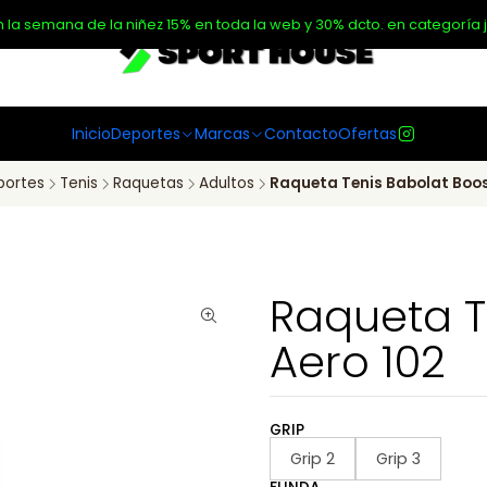
n la semana de la niñez 15% en toda la web y 30% dcto. en categoría j
Inicio
Deportes
Marcas
Contacto
Ofertas
portes
Tenis
Raquetas
Adultos
Raqueta Tenis Babolat Boos
Raqueta T
Aero 102
GRIP
Grip 2
Grip 3