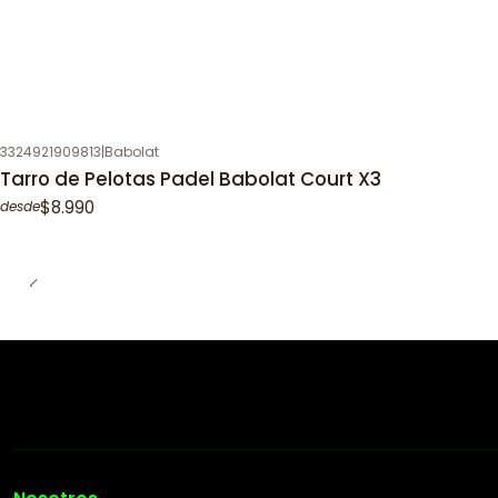
3324921909813
|
Babolat
Tarro de Pelotas Padel Babolat Court X3
$8.990
desde