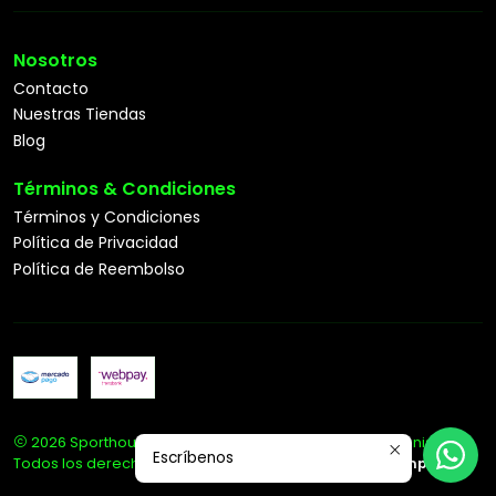
Nosotros
Contacto
Nuestras Tiendas
Blog
Términos & Condiciones
Términos y Condiciones
Política de Privacidad
Política de Reembolso
2026 Sporthouse Tienda Deportiva Especialista en Tenis.
Escríbenos
Todos los derechos reservados.
Desarrollado por Jumpseller
.