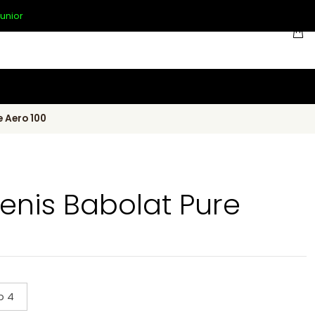
unior
 Aero 100
enis Babolat Pure
p 4