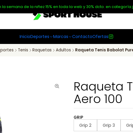
n la semana de la niñez 15% en toda la web y 30% dcto. en categoría j
Inicio
Deportes
Marcas
Contacto
Ofertas
portes
Tenis
Raquetas
Adultos
Raqueta Tenis Babolat Pure
Raqueta T
Aero 100
GRIP
Grip 2
Grip 3
Gri