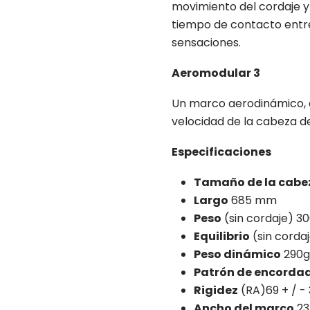
movimiento del cordaje y
tiempo de contacto entre 
sensaciones.
Aeromodular 3
Un marco aerodinámico, q
velocidad de la cabeza de
Especificaciones
Tamaño de la cabe
Largo
685 mm
Peso
(sin cordaje) 30
Equilibrio
(sin cord
Peso dinámico
290g
Patrón de encorda
Rigidez
(RA)69 + / - 
Ancho del marco
23