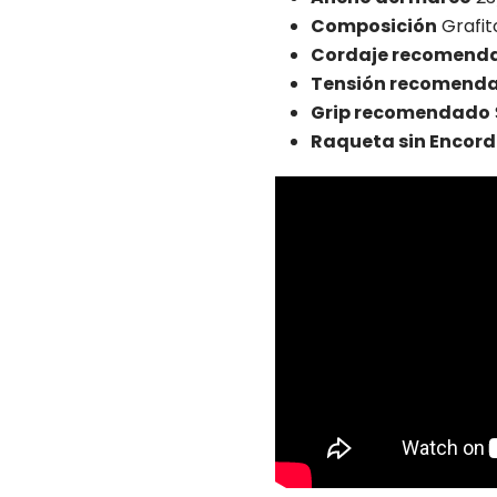
Composición
Grafit
Cordaje recomend
Tensión recomend
Grip recomendado
Raqueta sin Encord