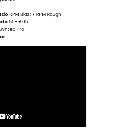
o
ado
RPM Blast / RPM Rough
ada
50-59 lb
Syntec Pro
ar