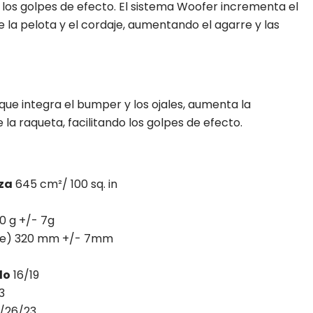
 los golpes de efecto. El sistema Woofer incrementa el
la pelota y el cordaje, aumentando el agarre y las
ue integra el bumper y los ojales, aumenta la
 la raqueta, facilitando los golpes de efecto.
za
645 cm²/ 100 sq. in
0 g +/- 7g
aje) 320 mm +/- 7mm
do
16/19
3
/26/23