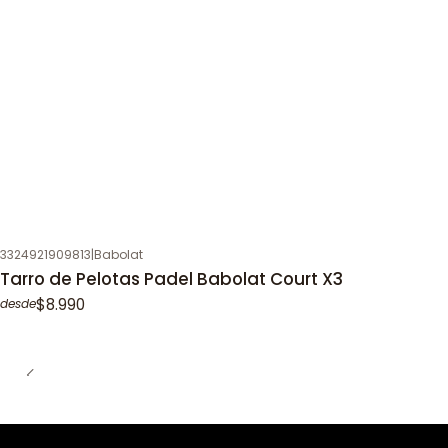
3324921909813
|
Babolat
Tarro de Pelotas Padel Babolat Court X3
$8.990
desde