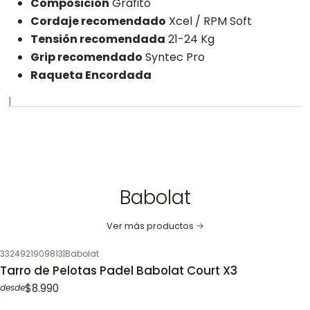
Composición
Grafito
Cordaje recomendado
Xcel / RPM Soft
Tensión recomendada
21-24 Kg
Grip recomendado
Syntec Pro
Raqueta Encordada
|
Babolat
Ver más productos
3324921909813
|
Babolat
Tarro de Pelotas Padel Babolat Court X3
$8.990
desde