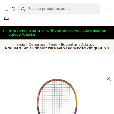
En la semana de la niñez 15% en toda la web y 30% dcto. en
categoría junior
Inicio
Deportes
Tenis
Raquetas
Adultos
Raqueta Tenis Babolat Pure Aero Team Rafa 285gr Grip 3