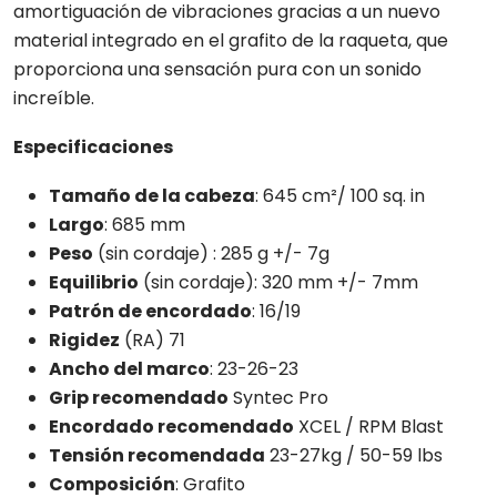
amortiguación de vibraciones gracias a un nuevo
material integrado en el grafito de la raqueta, que
proporciona una sensación pura con un sonido
increíble.
Especificaciones
Tamaño de la cabeza
: 645 cm²/ 100 sq. in
Largo
: 685 mm
Peso
(sin cordaje) : 285 g +/- 7g
Equilibrio
(sin cordaje): 320 mm +/- 7mm
Patrón de encordado
: 16/19
Rigidez
(RA) 71
Ancho del marco
: 23-26-23
Grip recomendado
Syntec Pro
Encordado recomendado
XCEL / RPM Blast
Tensión recomendada
23-27kg / 50-59 lbs
Composición
: Grafito