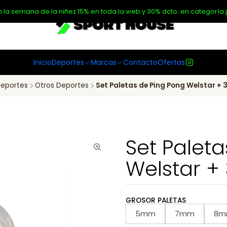
n la semana de la niñez 15% en toda la web y 30% dcto. en categoría j
Inicio
Deportes
Marcas
Contacto
Ofertas
eportes
Otros Deportes
Set Paletas de Ping Pong Welstar + 3
Set Palet
Welstar + 
GROSOR PALETAS
5mm
7mm
8m