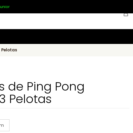
unior
 Pelotas
as de Ping Pong
3 Pelotas
m