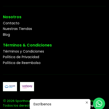
Nosotros
Contacto
Nuestras Tiendas
Blog
Términos & Condiciones
Términos y Condiciones
Política de Privacidad
Política de Reembolso
2026 Sporthouse Tienda Deportiva Especialista en Tenis.
Escríbenos
Todos los derechos reservados.
Desarrollado por Jumpseller
.