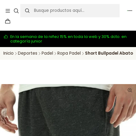
En la semana de la niñez 15% en toda la web y 30% dcto. en
categoría junior
Inicio
Deportes
Padel
Ropa Padel
Short Bullpadel Abato