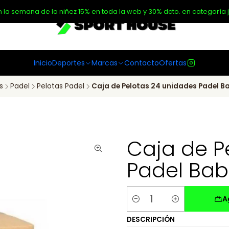
n la semana de la niñez 15% en toda la web y 30% dcto. en categoría j
Inicio
Deportes
Marcas
Contacto
Ofertas
s
Padel
Pelotas Padel
Caja de Pelotas 24 unidades Padel B
Caja de P
Padel Bab
A
Cantidad
DESCRIPCIÓN