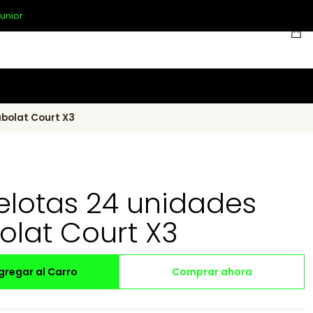
unior
abolat Court X3
elotas 24 unidades
olat Court X3
gregar al Carro
Comprar ahora