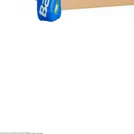
3324921909813
|
Babolat