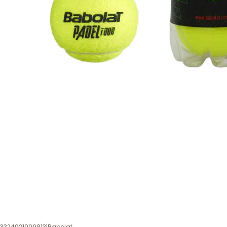
3324921909813
|
Babolat