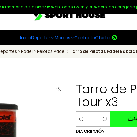
n la semana de la niñez 15% en toda la web y 30% dcto. en categoría j
Inicio
Deportes
Marcas
Contacto
Ofertas
eportes
Padel
Pelotas Padel
Tarro de Pelotas Padel Babolat
Tarro de 
Tour x3
A
Cantidad
DESCRIPCIÓN