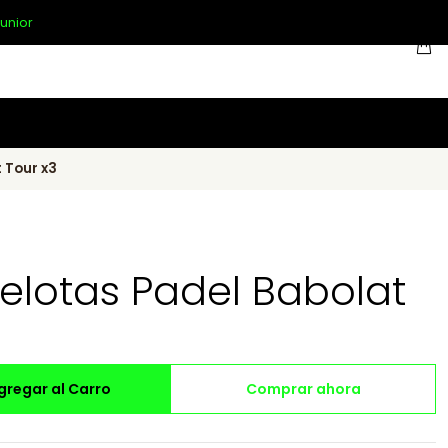
unior
 Tour x3
Pelotas Padel Babolat
gregar al Carro
Comprar ahora