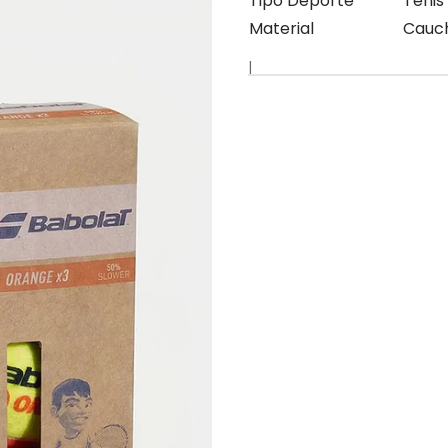
Tipo Deporte
Tenis
Material
Cauc
|