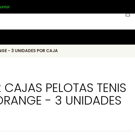
unior
NGE - 3 UNIDADES POR CAJA
2 CAJAS PELOTAS TENIS
ORANGE - 3 UNIDADES